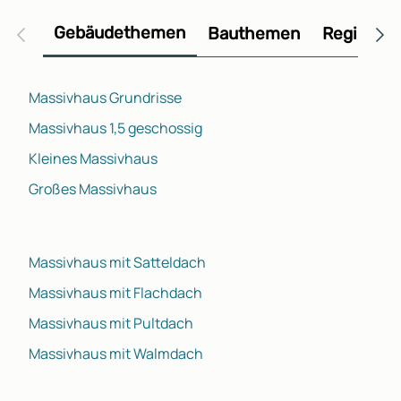
Gebäudethemen
Bauthemen
Regional
Massivhaus Grundrisse
Massivhaus 1,5 geschossig
Kleines Massivhaus
Großes Massivhaus
Massivhaus mit Satteldach
Massivhaus mit Flachdach
Massivhaus mit Pultdach
Massivhaus mit Walmdach