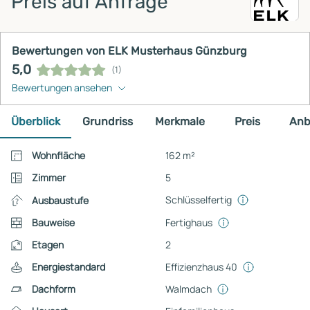
Preis auf Anfrage
Bewertungen von ELK Musterhaus Günzburg
5,0
(1)
Bewertungen ansehen
Überblick
Grundriss
Merkmale
Preis
Anb
Wohnfläche
162 m²
Zimmer
5
Schlüsselfertig
Ausbaustufe
Bauweise
Fertighaus
Etagen
2
Energiestandard
Effizienzhaus 40
Dachform
Walmdach