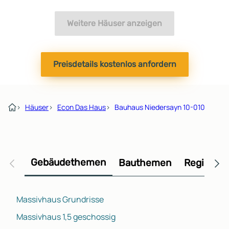
Weitere Häuser anzeigen
Preisdetails kostenlos anfordern
›
Häuser
›
Econ Das Haus
›
Bauhaus Niedersayn 10-010
Gebäudethemen
Bauthemen
Regional
Massivhaus Grundrisse
Massivhaus 1,5 geschossig