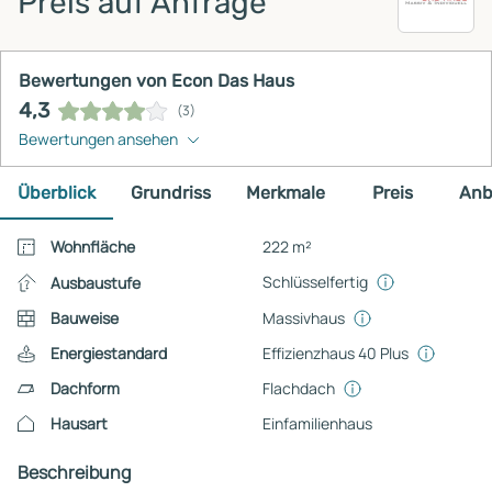
Preis auf Anfrage
Bewertungen von Econ Das Haus
4,3
(3)
Bewertungen ansehen
Überblick
Grundriss
Merkmale
Preis
Anb
Wohnfläche
222 m²
Schlüsselfertig
Ausbaustufe
Bauweise
Massivhaus
Energiestandard
Effizienzhaus 40 Plus
Dachform
Flachdach
Hausart
Einfamilienhaus
Beschreibung