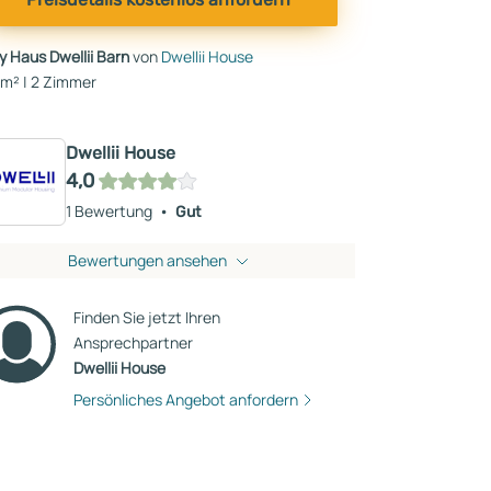
y Haus Dwellii Barn
von
Dwellii House
 m² | 2 Zimmer
Dwellii House
4,0
1 Bewertung
Gut
Bewertungen ansehen
Finden Sie jetzt Ihren
Ansprechpartner
Dwellii House
Persönliches Angebot anfordern