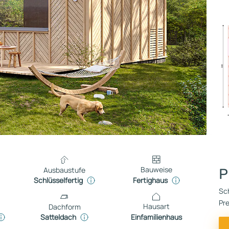
Bauweise
Ausbaustufe
P
Fertighaus
Schlüsselfertig
Sch
Pre
Hausart
Dachform
Einfamilienhaus
Satteldach