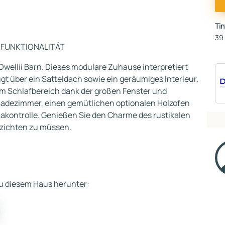
Tin
39
 FUNKTIONALITÄT
Dwellii Barn. Dieses modulare Zuhause interpretiert
t über ein Satteldach sowie ein geräumiges Interieur.
m Schlafbereich dank der großen Fenster und
s Badezimmer, einen gemütlichen optionalen Holzofen
makontrolle. Genießen Sie den Charme des rustikalen
rzichten zu müssen.
 zu diesem Haus herunter: