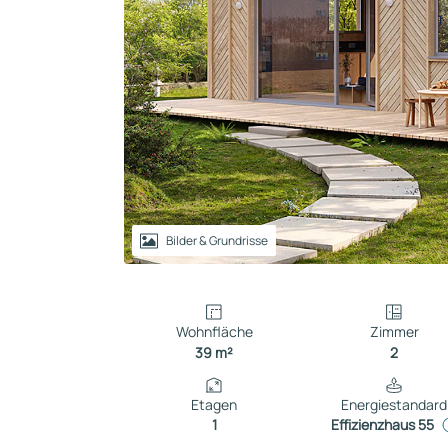
Reihenhaus
Containerhaus
Einliegerwohnung
Bungalow
Bilder & Grundrisse
Wohnfläche
Zimmer
39 m²
2
Etagen
Energiestandard
1
Effizienzhaus 55