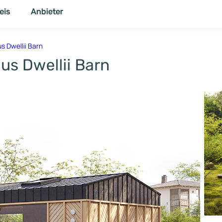
eis
Anbieter
NER
THEMENWELT
s Dwellii Barn
aus Dwellii Barn