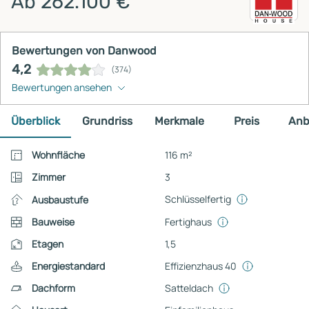
Ab 262.100 €
Bewertungen von Danwood
4,2
(374)
Bewertungen ansehen
Überblick
Grundriss
Merkmale
Preis
Anb
Wohnfläche
116 m²
Zimmer
3
Schlüsselfertig
Ausbaustufe
Bauweise
Fertighaus
Etagen
1,5
Energiestandard
Effizienzhaus 40
Dachform
Satteldach