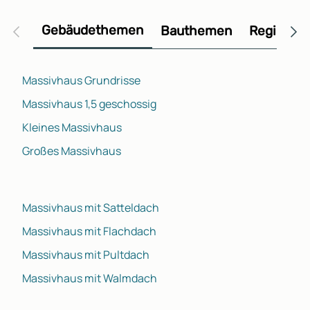
Gebäudethemen
Bauthemen
Regional
Massivhaus Grundrisse
Massivhaus 1,5 geschossig
Kleines Massivhaus
Großes Massivhaus
Massivhaus mit Satteldach
Massivhaus mit Flachdach
Massivhaus mit Pultdach
Massivhaus mit Walmdach