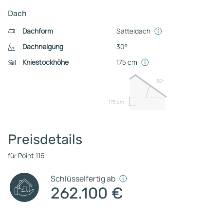
Dach
Dachform
Satteldach
Dachneigung
30°
Kniestockhöhe
175 cm
30º
175 cm
Preisdetails
für Point 116
Schlüsselfertig ab
262.100 €