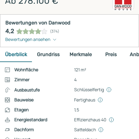
Ab 278.100 €
Bewertungen von Danwood
4,2
(374)
Bewertungen ansehen
Überblick
Grundriss
Merkmale
Preis
Anb
Wohnfläche
121 m²
Zimmer
4
Schlüsselfertig
Ausbaustufe
Bauweise
Fertighaus
Etagen
1,5
Energiestandard
Effizienzhaus 40
Dachform
Satteldach