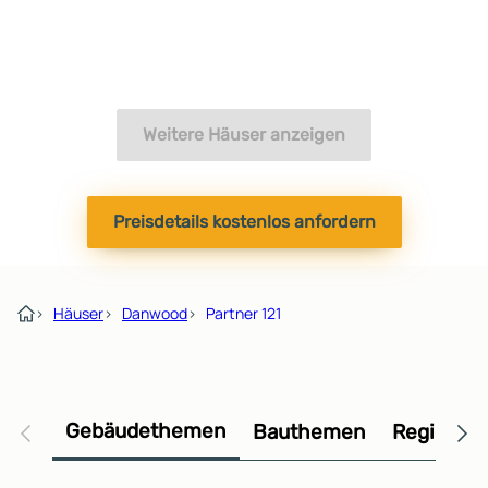
Weitere Häuser anzeigen
Preisdetails kostenlos anfordern
›
Häuser
›
Danwood
›
Partner 121
Gebäudethemen
Bauthemen
Regional