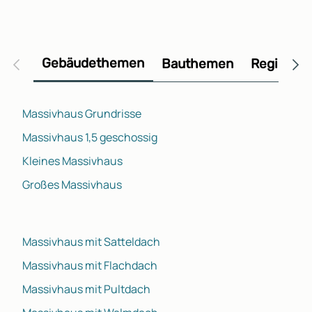
Gebäudethemen
Bauthemen
Regional
Massivhaus Grundrisse
Massivhaus 1,5 geschossig
Kleines Massivhaus
Großes Massivhaus
Massivhaus mit Satteldach
Massivhaus mit Flachdach
Massivhaus mit Pultdach