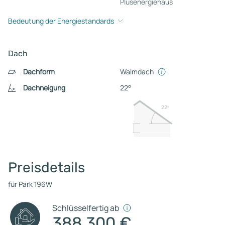
Plusenergiehaus
Bedeutung der Energiestandards
Dach
Dachform
Walmdach
Dachneigung
22°
22º
Preisdetails
für Park 196W
Schlüsselfertig ab
388.300 €