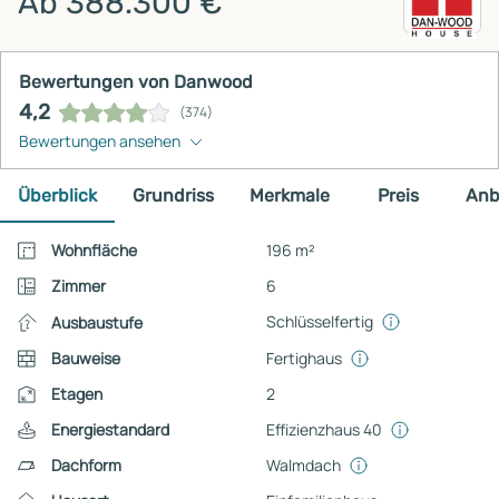
Ab 388.300 €
Bewertungen von Danwood
4,2
(374)
Bewertungen ansehen
Überblick
Grundriss
Merkmale
Preis
Anb
Wohnfläche
196 m²
Zimmer
6
Schlüsselfertig
Ausbaustufe
Bauweise
Fertighaus
Etagen
2
Energiestandard
Effizienzhaus 40
Dachform
Walmdach