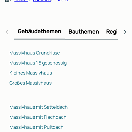
Gebäudethemen
Bauthemen
Regional
Massivhaus Grundrisse
Massivhaus 1,5 geschossig
Kleines Massivhaus
Großes Massivhaus
Massivhaus mit Satteldach
Massivhaus mit Flachdach
Massivhaus mit Pultdach