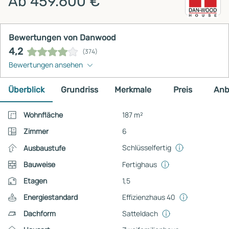
Ab 459.600 €
Bewertungen von Danwood
4,2
(374)
Bewertungen ansehen
Überblick
Grundriss
Merkmale
Preis
Anb
Wohnfläche
187 m²
Zimmer
6
Schlüsselfertig
Ausbaustufe
Bauweise
Fertighaus
Etagen
1,5
Energiestandard
Effizienzhaus 40
Dachform
Satteldach