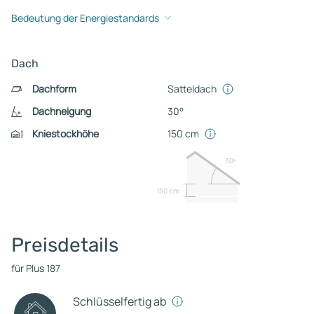
Bedeutung der Energiestandards
Dach
Dachform
Satteldach
Dachneigung
30°
Kniestockhöhe
150 cm
30º
150 cm
Preisdetails
für Plus 187
Schlüsselfertig ab