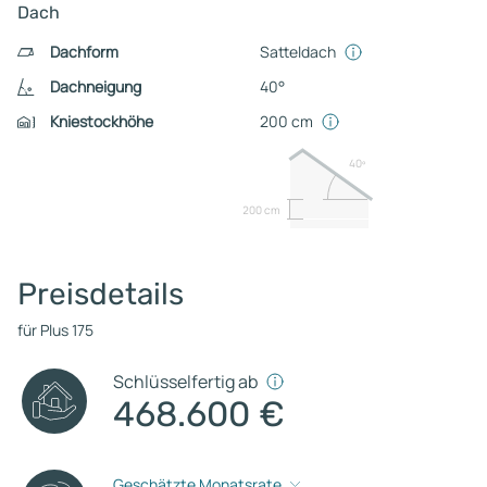
Dach
Dachform
Satteldach
Dachneigung
40°
Kniestockhöhe
200 cm
40º
200 cm
Preisdetails
für Plus 175
Schlüsselfertig ab
468.600 €
Geschätzte Monatsrate