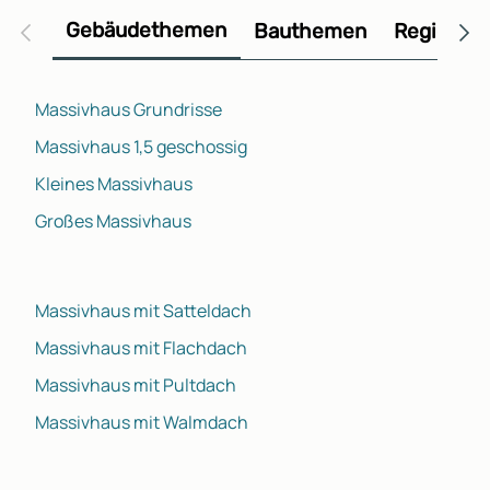
Gebäudethemen
Bauthemen
Regional
Massivhaus Grundrisse
Massivhaus 1,5 geschossig
Kleines Massivhaus
Großes Massivhaus
Massivhaus mit Satteldach
Massivhaus mit Flachdach
Massivhaus mit Pultdach
Massivhaus mit Walmdach