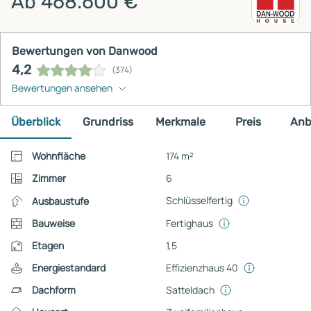
Ab 468.600 €
Bewertungen von Danwood
4,2
(374)
Bewertungen ansehen
Überblick
Grundriss
Merkmale
Preis
Anb
Wohnfläche
174 m²
Zimmer
6
Schlüsselfertig
Ausbaustufe
Bauweise
Fertighaus
Etagen
1,5
Energiestandard
Effizienzhaus 40
Dachform
Satteldach