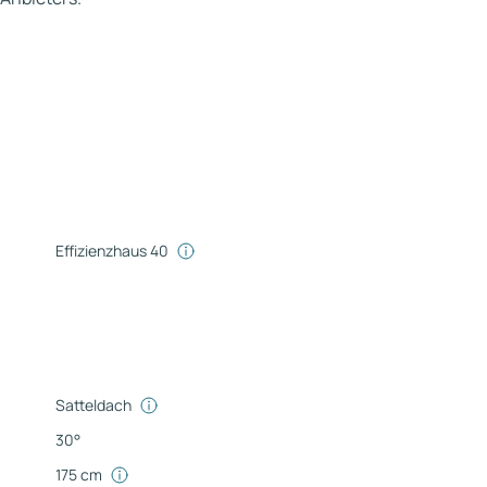
Effizienzhaus 40
Satteldach
30°
175 cm