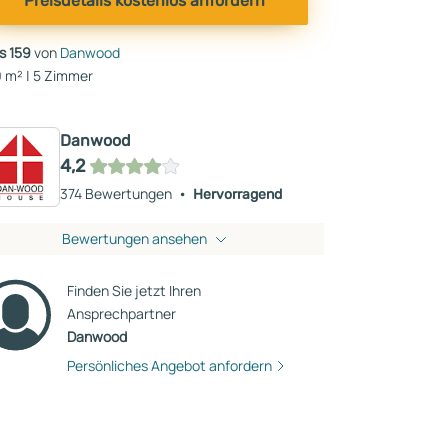
Preisdetails kostenlos anfordern
us 159
von
Danwood
 m² | 5 Zimmer
Danwood
4,2
374 Bewertungen
Hervorragend
Bewertungen ansehen
Finden Sie jetzt Ihren
Ansprechpartner
Danwood
Persönliches Angebot anfordern