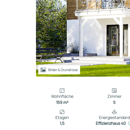
Reihenhaus
Containerhaus
Einliegerwohnung
Bungalow
Bilder & Grundrisse
Wohnfläche
Zimmer
159 m²
5
Etagen
Energiestandard
1,5
Effizienzhaus 40