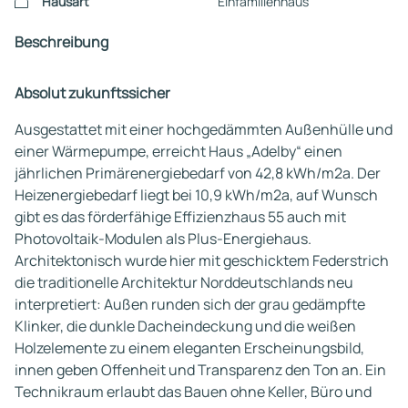
Hausart
Einfamilienhaus
Beschreibung
Absolut zukunftssicher
Ausgestattet mit einer hochgedämmten Außenhülle und
einer Wärmepumpe, erreicht Haus „Adelby“ einen
jährlichen Primärenergiebedarf von 42,8 kWh/m2a. Der
Heizenergiebedarf liegt bei 10,9 kWh/m2a, auf Wunsch
gibt es das förderfähige Effizienzhaus 55 auch mit
Photovoltaik-Modulen als Plus-Energiehaus.
Architektonisch wurde hier mit geschicktem Federstrich
die traditionelle Architektur Norddeutschlands neu
interpretiert: Außen runden sich der grau gedämpfte
Klinker, die dunkle Dacheindeckung und die weißen
Holzelemente zu einem eleganten Erscheinungsbild,
innen geben Offenheit und Transparenz den Ton an. Ein
Technikraum erlaubt das Bauen ohne Keller, Büro und