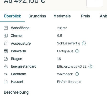
Ab 492.100 €
Überblick
Grundriss
Merkmale
Preis
Anb
Wohnfläche
218 m²
Zimmer
9,5
Schlüsselfertig
Ausbaustufe
Bauweise
Fertighaus
Etagen
1,5
Energiestandard
Effizienzhaus 40 EE
Dachform
Walmdach
Hausart
Einfamilienhaus
Beschreibung