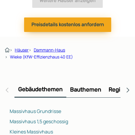
Weitere Häuser anzeigen
Preisdetails kostenlos anfordern
›
Häuser
›
Dammann-Haus
›
Wieke (KfW-Effizienzhaus 40 EE)
Gebäudethemen
Bauthemen
Regional
Massivhaus Grundrisse
Massivhaus 1,5 geschossig
Kleines Massivhaus