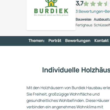
Reihenhaus
3,7
Containerhaus
Einliegerwohnung
·
3 Bewertungen
Be
Bungalow
Bauweise:
Ausbaustu
Fertighaus
Schlüsself
Themen:
Porträt
Bewertungen
Kontakt
Individuelle Holzhä
Mit den Holzhäusern von Burdiek Hausbau erl
Sie Freiheit, großzügige Wohnfläche und
gesundheitliches Wohlbefinden. Diese Häuser
verbinden ein angenehmes Wohnklima mit