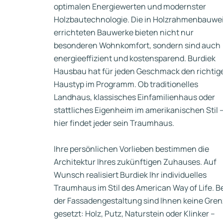
optimalen Energiewerten und modernster
Holzbautechnologie. Die in Holzrahmenbauwe
errichteten Bauwerke bieten nicht nur
besonderen Wohnkomfort, sondern sind auch
energieeffizient und kostensparend. Burdiek
Hausbau hat für jeden Geschmack den richtig
Haustyp im Programm. Ob traditionelles
Landhaus, klassisches Einfamilienhaus oder
stattliches Eigenheim im amerikanischen Stil 
hier findet jeder sein Traumhaus.
Ihre persönlichen Vorlieben bestimmen die
Architektur Ihres zukünftigen Zuhauses. Auf
Wunsch realisiert Burdiek Ihr individuelles
Traumhaus im Stil des American Way of Life. B
der Fassadengestaltung sind Ihnen keine Gre
gesetzt: Holz, Putz, Naturstein oder Klinker –