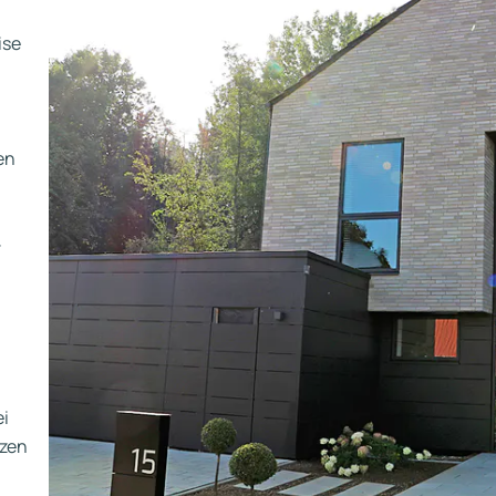
ise
en
–
ei
nzen