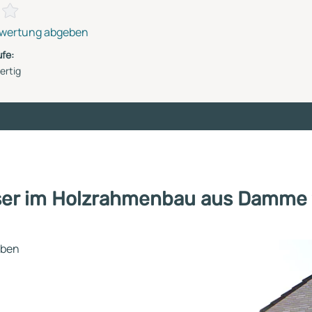
wertung abgeben
fe:
ertig
user im Holzrahmenbau aus Damme
eben