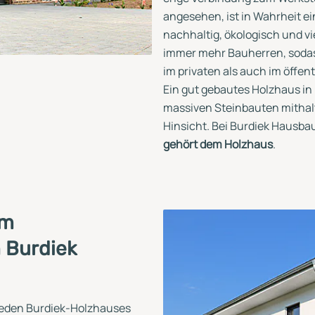
angesehen, ist in Wahrheit ei
nachhaltig, ökologisch und vi
immer mehr Bauherren, soda
im privaten als auch im öffen
Ein gut gebautes Holzhaus i
massiven Steinbauten mithalte
Hinsicht. Bei Burdiek Hausba
gehört dem Holzhaus
.
em
 Burdiek
jeden Burdiek-Holzhauses