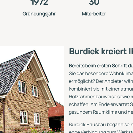
1972
30
Gründungsjahr
Mitarbeiter
Burdiek kreiert 
Bereits beim ersten Schritt d
Sie das besondere Wohnklima.
ermöglicht? Der Anbieter wäh
kombiniert sie mit einer atmu
Holzrahmenbauweise sowie m
schaffen. Am Ende erwartet S
gesundem Raumklima und her
Burdiek Hausbau begann seine 
enge Verbindung zum Werkstoff 