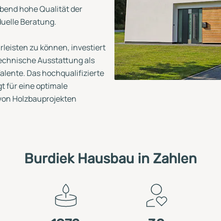
ibend hohe Qualität der
duelle Beratung.
eisten zu können, investiert
echnische Ausstattung als
alente. Das hochqualifizierte
t für eine optimale
von Holzbauprojekten
Burdiek Hausbau in Zahlen