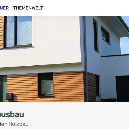
NER
THEMENWELT
ausbau
 den Holzbau