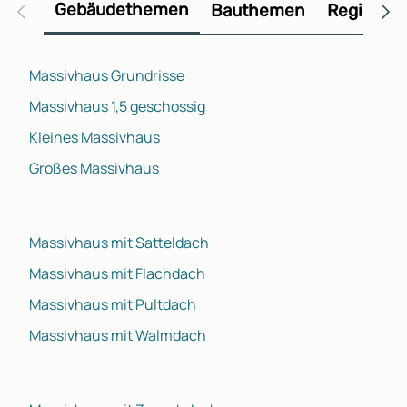
Gebäudethemen
Bauthemen
Regional
Massivhaus Grundrisse
Massivhaus 1,5 geschossig
Kleines Massivhaus
Großes Massivhaus
Massivhaus mit Satteldach
Massivhaus mit Flachdach
Massivhaus mit Pultdach
Massivhaus mit Walmdach