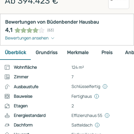
Ab 394.423 €
Bewertungen von Büdenbender Hausbau
4,1
(63)
Bewertungen ansehen
Überblick
Grundriss
Merkmale
Preis
Anb
Wohnfläche
124 m²
Zimmer
7
Schlüsselfertig
Ausbaustufe
Bauweise
Fertighaus
Etagen
2
Energiestandard
Effizienzhaus 55
Dachform
Satteldach