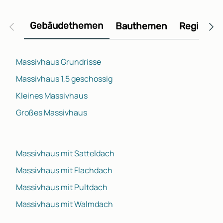
Gebäudethemen
Bauthemen
Regional
Massivhaus Grundrisse
Massivhaus 1,5 geschossig
Kleines Massivhaus
Großes Massivhaus
Massivhaus mit Satteldach
Massivhaus mit Flachdach
Massivhaus mit Pultdach
Massivhaus mit Walmdach