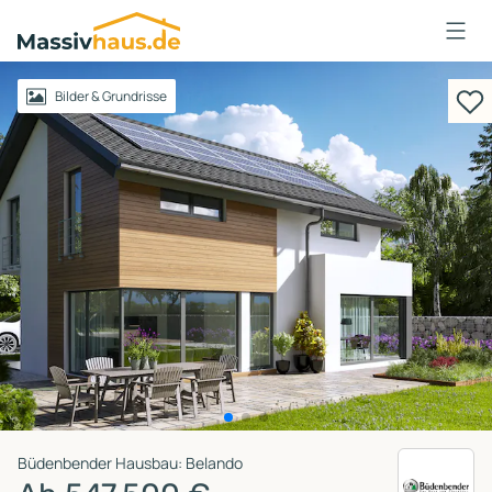
Massivhaus
Logo
Anmelden
Bilder & Grundrisse
Büdenbender Hausbau: Belando