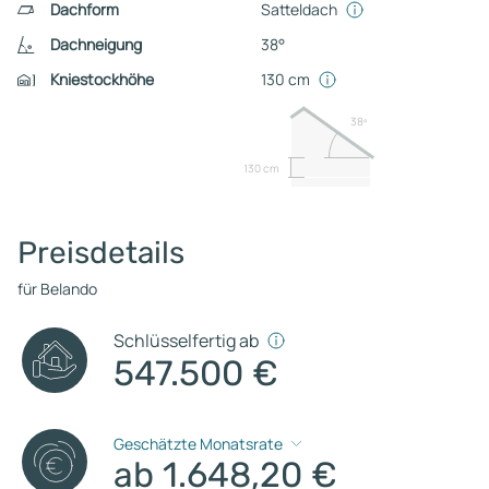
Dachform
Satteldach
Dachneigung
38°
Kniestockhöhe
130 cm
38º
130 cm
Preisdetails
für Belando
Schlüsselfertig ab
547.500 €
Geschätzte Monatsrate
ab 1.648,20 €