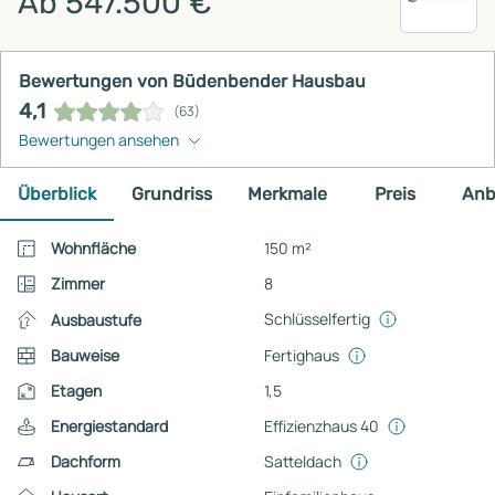
Ab 547.500 €
Bewertungen von Büdenbender Hausbau
4,1
(63)
Bewertungen ansehen
Überblick
Grundriss
Merkmale
Preis
Anb
Wohnfläche
150 m²
Zimmer
8
Schlüsselfertig
Ausbaustufe
Bauweise
Fertighaus
Etagen
1,5
Energiestandard
Effizienzhaus 40
Dachform
Satteldach