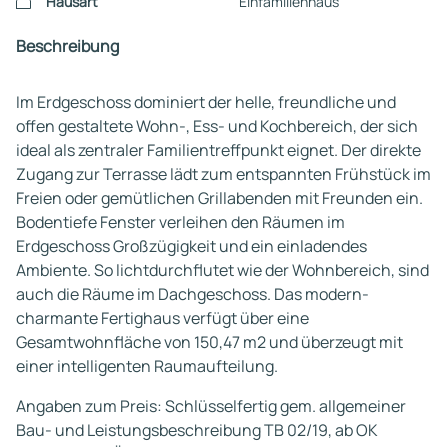
Hausart
Einfamilienhaus
Beschreibung
Im Erdgeschoss dominiert der helle, freundliche und
offen gestaltete Wohn-, Ess- und Kochbereich, der sich
ideal als zentraler Familientreffpunkt eignet. Der direkte
Zugang zur Terrasse lädt zum entspannten Frühstück im
Freien oder gemütlichen Grillabenden mit Freunden ein.
Bodentiefe Fenster verleihen den Räumen im
Erdgeschoss Großzügigkeit und ein einladendes
Ambiente. So lichtdurchflutet wie der Wohnbereich, sind
auch die Räume im Dachgeschoss. Das modern-
charmante Fertighaus verfügt über eine
Gesamtwohnfläche von 150,47 m2 und überzeugt mit
einer intelligenten Raumaufteilung.
Angaben zum Preis: Schlüsselfertig gem. allgemeiner
Bau- und Leistungsbeschreibung TB 02/19, ab OK