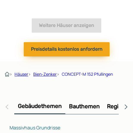
Weitere Häuser anzeigen
Preisdetails kostenlos anfordern
›
Häuser
›
Bien-Zenker
›
CONCEPT-M 152 Pfullingen
Gebäudethemen
Bauthemen
Regional
Massivhaus Grundrisse