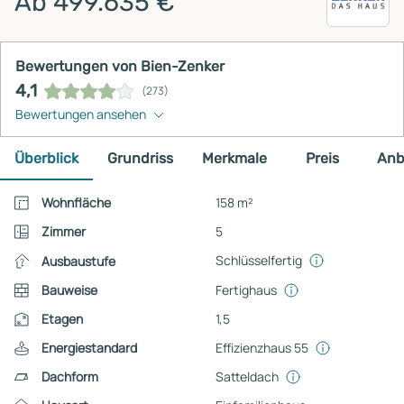
Ab 499.635 €
Bewertungen von Bien-Zenker
4,1
(273)
Bewertungen ansehen
Überblick
Grundriss
Merkmale
Preis
Anb
Wohnfläche
158 m²
Zimmer
5
Schlüsselfertig
Ausbaustufe
Bauweise
Fertighaus
Etagen
1,5
Energiestandard
Effizienzhaus 55
Dachform
Satteldach