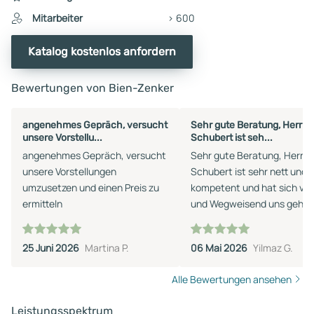
Mitarbeiter
> 600
Katalog kostenlos anfordern
Bewertungen von Bien-Zenker
angenehmes Gepräch, versucht
Sehr gute Beratung, Herr Pi
unsere Vorstellu...
Schubert ist seh...
angenehmes Gepräch, versucht
Sehr gute Beratung, Herr Pi
unsere Vorstellungen
Schubert ist sehr nett und 
umzusetzen und einen Preis zu
kompetent und hat sich viel
ermitteln
und Wegweisend uns geholf
Mir und meiner Frau ganz a
Perspektive eröffnet sehr z
25 Juni 2026
Martina P.
06 Mai 2026
Yilmaz G.
Positiv. Freue mich auf die
nächsten Schritte mit Herrn
Alle Bewertungen ansehen
Schubert.
Leistungsspektrum