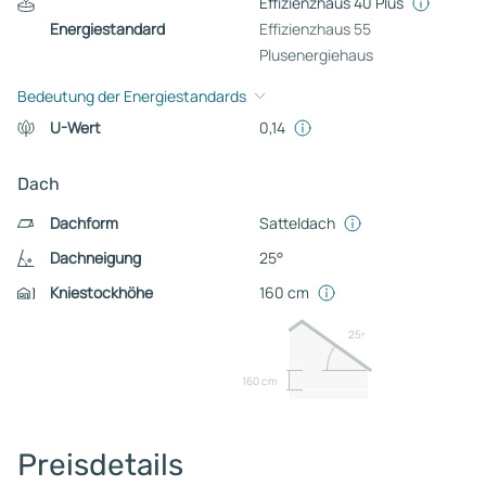
Effizienzhaus 40 Plus
Energiestandard
Effizienzhaus 55
Plusenergiehaus
Bedeutung der Energiestandards
U-Wert
0,14
Dach
Dachform
Satteldach
Dachneigung
25°
Kniestockhöhe
160 cm
25º
160 cm
Preisdetails