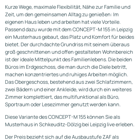
Kurze Wege, maximale Flexibilität, Nähe zur Familie und
Zeit, um den gemeinsamen Alltag zu genießen: Im
eigenen Haus leben und arbeiten hat viele Vorteile.
Passend dazu wurde mit dem CONCEPT-M 155 in Leipzig
ein Musterhaus gebaut, das Platz und Komfort für beides
bietet. Der durchdachte Grundriss mit seinem überaus
groß geschnittenen und offen gestalteten Wohnbereich
ist der ideale Mittelpunkt des Familienlebens. Die beiden
Büros im Erdgeschoss, die man durch die Diele betritt,
machen konzentriertes und ruhiges Arbeiten möglich.
Das Obergeschoss, bestehend aus zwei Schlafzimmern,
zwei Bädern und einer Ankleide, wird durch ein weiteres
Zimmer komplettiert, das multifunktional als Büro,
Sportraum oder Lesezimmer genutzt werden kann.
Diese Variante des CONCEPT-M 155 können Sie als
Musterhaus in Schkeuditz-Dölzig bei Leipzig live erleben.
Der Preis bezieht sich auf die Ausbaustufe ZAF als