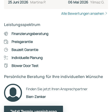
25 Juni 2026
Martina P.
06 Mai 2026
Yilmaz G.
Positiv. Freue mich auf die
nächsten Schritte mit Herrn
Alle Bewertungen ansehen
Schubert.
Leistungsspektrum
Finanzierungsberatung
Preisgarantie
Bauzeit Garantie
Individuelle Planung
Blower Door Test
Persönliche Beratung für Ihre individuellen Wünsche
Finden Sie jetzt Ihren Ansprechpartner
Bien-Zenker
Jetzt Termin vereinbaren