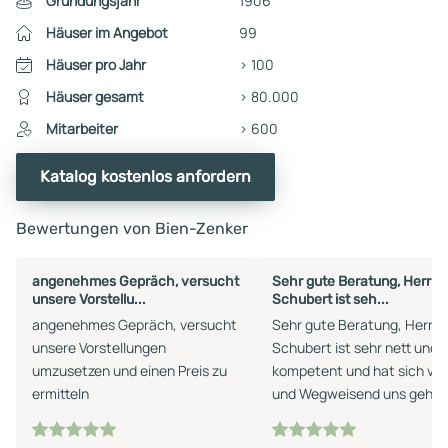
Gründungsjahr
1906
Häuser im Angebot
99
Häuser pro Jahr
> 100
Häuser gesamt
> 80.000
Mitarbeiter
> 600
Katalog kostenlos anfordern
Bewertungen von Bien-Zenker
angenehmes Gepräch, versucht
Sehr gute Beratung, Herr Pi
unsere Vorstellu...
Schubert ist seh...
angenehmes Gepräch, versucht
Sehr gute Beratung, Herr Pi
unsere Vorstellungen
Schubert ist sehr nett und 
umzusetzen und einen Preis zu
kompetent und hat sich viel
ermitteln
und Wegweisend uns geholf
Mir und meiner Frau ganz a
Perspektive eröffnet sehr z