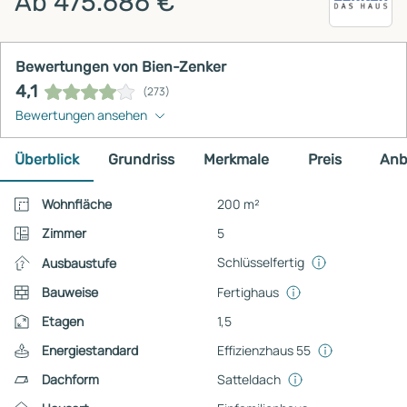
Ab 475.686 €
Bewertungen von Bien-Zenker
4,1
(273)
Bewertungen ansehen
Überblick
Grundriss
Merkmale
Preis
Anb
Wohnfläche
200 m²
Zimmer
5
Schlüsselfertig
Ausbaustufe
Bauweise
Fertighaus
Etagen
1,5
Energiestandard
Effizienzhaus 55
Dachform
Satteldach