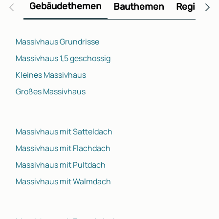
Gebäudethemen
Bauthemen
Regional
Massivhaus Grundrisse
Massivhaus 1,5 geschossig
Kleines Massivhaus
Großes Massivhaus
Massivhaus mit Satteldach
Massivhaus mit Flachdach
Massivhaus mit Pultdach
Massivhaus mit Walmdach