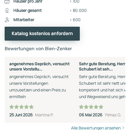
Häuser pro Jahr
> 100
Häuser gesamt
> 80.000
Mitarbeiter
> 600
Katalog kostenlos anfordern
Bewertungen von Bien-Zenker
angenehmes Gepräch, versucht
Sehr gute Beratung, Herr Pi
unsere Vorstellu...
Schubert ist seh...
angenehmes Gepräch, versucht
Sehr gute Beratung, Herr Pi
unsere Vorstellungen
Schubert ist sehr nett und 
umzusetzen und einen Preis zu
kompetent und hat sich viel
ermitteln
und Wegweisend uns geholf
Mir und meiner Frau ganz a
Perspektive eröffnet sehr z
25 Juni 2026
Martina P.
06 Mai 2026
Yilmaz G.
Positiv. Freue mich auf die
nächsten Schritte mit Herrn
Alle Bewertungen ansehen
Schubert.