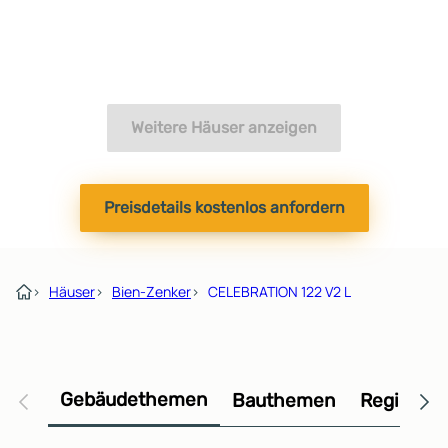
Weitere Häuser anzeigen
Preisdetails kostenlos anfordern
›
Häuser
›
Bien-Zenker
›
CELEBRATION 122 V2 L
Gebäudethemen
Bauthemen
Regional