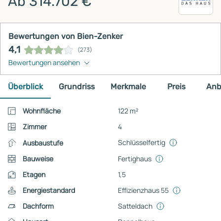
Ab 314.702 €
Bewertungen von Bien-Zenker
4,1
(273)
Bewertungen ansehen
Überblick
Grundriss
Merkmale
Preis
Anb
Wohnfläche
122 m²
Zimmer
4
Schlüsselfertig
Ausbaustufe
Bauweise
Fertighaus
Etagen
1,5
Energiestandard
Effizienzhaus 55
Dachform
Satteldach