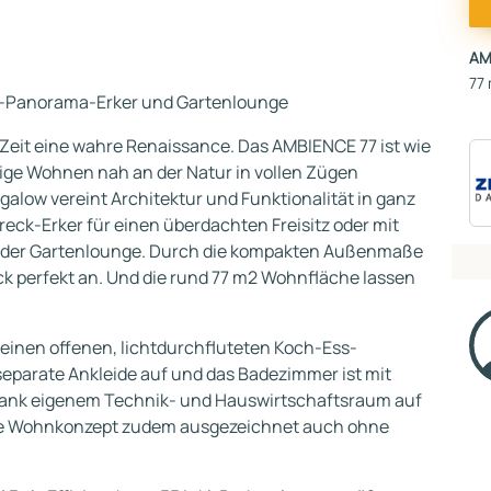
AM
77 
-Panorama-Erker und Gartenlounge
 Zeit eine wahre Renaissance. Das AMBIENCE 77 ist wie
ige Wohnen nah an der Natur in vollen Zügen
alow vereint Architektur und Funktionalität in ganz
eck-Erker für einen überdachten Freisitz oder mit
der Gartenlounge. Durch die kompakten Außenmaße
k perfekt an. Und die rund 77 m2 Wohnfläche lassen
 einen offenen, lichtdurchfluteten Koch-Ess-
eparate Ankleide auf und das Badezimmer ist mit
ank eigenem Technik- und Hauswirtschaftsraum auf
le Wohnkonzept zudem ausgezeichnet auch ohne