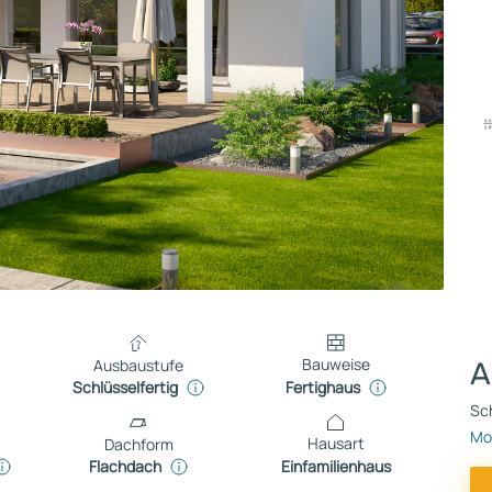
Bauweise
Ausbaustufe
A
Fertighaus
Schlüsselfertig
Sch
Mo
Hausart
Dachform
Einfamilienhaus
Flachdach