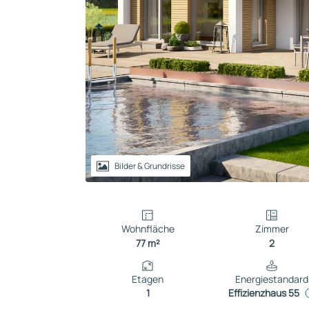
Reihenhaus
Containerhaus
Einliegerwohnung
Bungalow
Bilder & Grundrisse
Wohnfläche
Zimmer
77 m²
2
Etagen
Energiestandard
1
Effizienzhaus 55