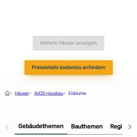
Weitere Häuser anzeigen
Preisdetails kostenlos anfordern
›
Häuser
›
AVOS Hausbau
›
Eisblume
Gebäudethemen
Bauthemen
Regional