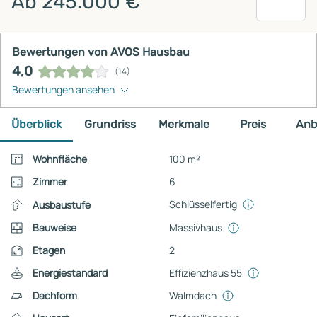
Ab 245.000 €
Bewertungen von AVOS Hausbau
4,0
(14)
Bewertungen ansehen
Überblick
Grundriss
Merkmale
Preis
Anb
Wohnfläche
100 m²
Zimmer
6
Schlüsselfertig
Ausbaustufe
Bauweise
Massivhaus
Etagen
2
Energiestandard
Effizienzhaus 55
Dachform
Walmdach