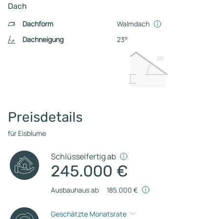
Dach
Dachform
Walmdach
Dachneigung
23°
23º
Preisdetails
für Eisblume
Schlüsselfertig ab
245.000 €
Ausbauhaus ab
185.000 €
Geschätzte Monatsrate