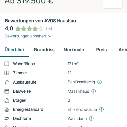
Ab 319.500 €
Bewertungen von AVOS Hausbau
4,0
(14)
Bewertungen ansehen
Überblick
Grundriss
Merkmale
Preis
Anb
Wohnfläche
131 m²
Zimmer
12
Schlüsselfertig
Ausbaustufe
Bauweise
Massivhaus
Etagen
2
Energiestandard
Effizienzhaus 55
Dachform
Walmdach