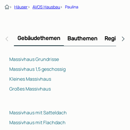
›
Häuser
›
AVOS Hausbau
›
Paulina
Gebäudethemen
Bauthemen
Regional
Massivhaus Grundrisse
Massivhaus 1,5 geschossig
Kleines Massivhaus
Großes Massivhaus
Massivhaus mit Satteldach
Massivhaus mit Flachdach