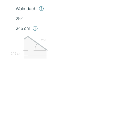
Walmdach
25°
245 cm
25º
245 cm