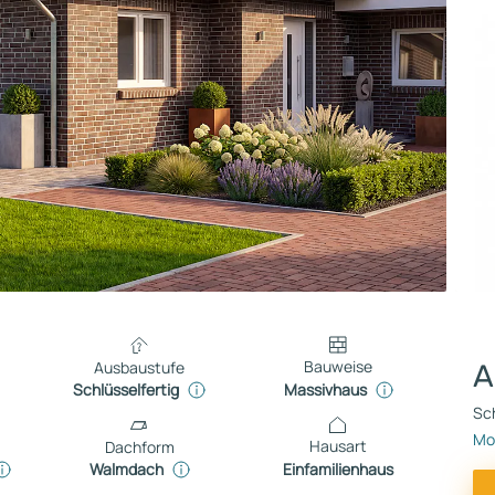
Bauweise
Ausbaustufe
A
Massivhaus
Schlüsselfertig
Sch
Mon
Hausart
Dachform
Einfamilienhaus
Walmdach