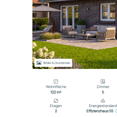
Reihenhaus
Containerhaus
Einliegerwohnung
Bungalow
Bilder & Grundrisse
Wohnfläche
Zimmer
122 m²
5
Etagen
Energiestandard
2
Effizienzhaus 55