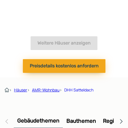
Weitere Häuser anzeigen
Preisdetails kostenlos anfordern
›
Häuser
›
AMR-Wohnbau
›
DHH Satteldach
Gebäudethemen
Bauthemen
Regional