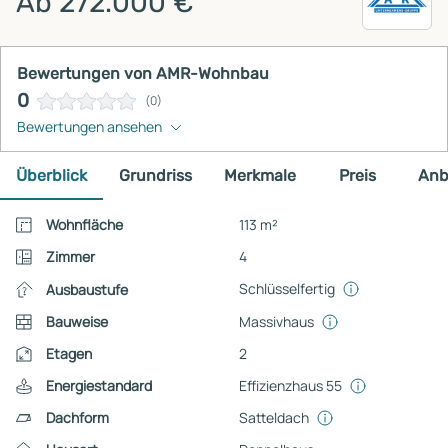
Ab 272.000 €
Bewertungen von AMR-Wohnbau
0
(0)
Bewertungen ansehen
Überblick
Grundriss
Merkmale
Preis
Anb
Wohnfläche
113 m²
Zimmer
4
Schlüsselfertig
Ausbaustufe
Bauweise
Massivhaus
Etagen
2
Energiestandard
Effizienzhaus 55
Dachform
Satteldach