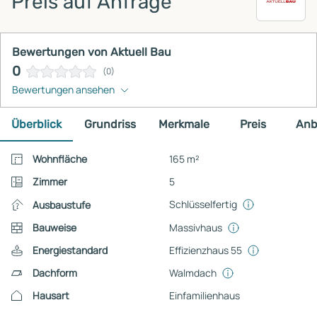
Preis auf Anfrage
Bewertungen von Aktuell Bau
0
(0)
Bewertungen ansehen
Überblick
Grundriss
Merkmale
Preis
Anb
Wohnfläche
165 m²
Zimmer
5
Schlüsselfertig
Ausbaustufe
Bauweise
Massivhaus
Energiestandard
Effizienzhaus 55
Dachform
Walmdach
Hausart
Einfamilienhaus