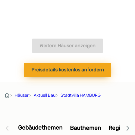
Weitere Häuser anzeigen
Preisdetails kostenlos anfordern
›
Häuser
›
Aktuell Bau
›
Stadtvilla HAMBURG
Gebäudethemen
Bauthemen
Regional