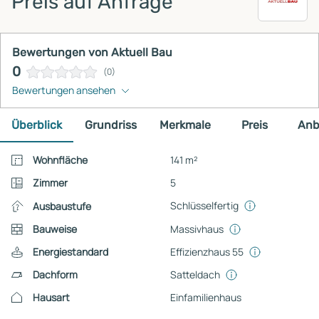
Preis auf Anfrage
Bewertungen von Aktuell Bau
0
(0)
Bewertungen ansehen
Überblick
Grundriss
Merkmale
Preis
Anb
Wohnfläche
141 m²
Zimmer
5
Schlüsselfertig
Ausbaustufe
Bauweise
Massivhaus
Energiestandard
Effizienzhaus 55
Dachform
Satteldach
Hausart
Einfamilienhaus