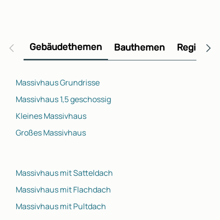
Gebäudethemen
Bauthemen
Regional
Massivhaus Grundrisse
Massivhaus 1,5 geschossig
Kleines Massivhaus
Großes Massivhaus
Massivhaus mit Satteldach
Massivhaus mit Flachdach
Massivhaus mit Pultdach