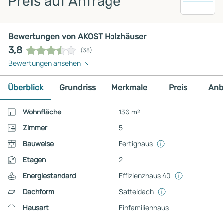
Preis auf Anfrage
Bewertungen von AKOST Holzhäuser
3,8
(38)
Bewertungen ansehen
Überblick
Grundriss
Merkmale
Preis
Anb
Wohnfläche
136 m²
Zimmer
5
Bauweise
Fertighaus
Etagen
2
Energiestandard
Effizienzhaus 40
Dachform
Satteldach
Hausart
Einfamilienhaus