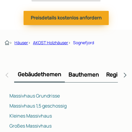
Preisdetails kostenlos anfordern
›
Häuser
›
AKOST Holzhäuser
›
Sognefjord
Gebäudethemen
Bauthemen
Regional
Massivhaus Grundrisse
Massivhaus 1,5 geschossig
Kleines Massivhaus
Großes Massivhaus