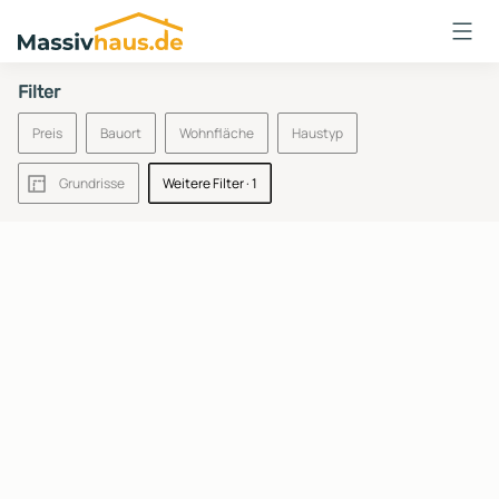
Massivhaus
Logo
Filter
Anmelden
Preis
Bauort
Wohnfläche
Haustyp
Grundrisse
Weitere Filter
· 1