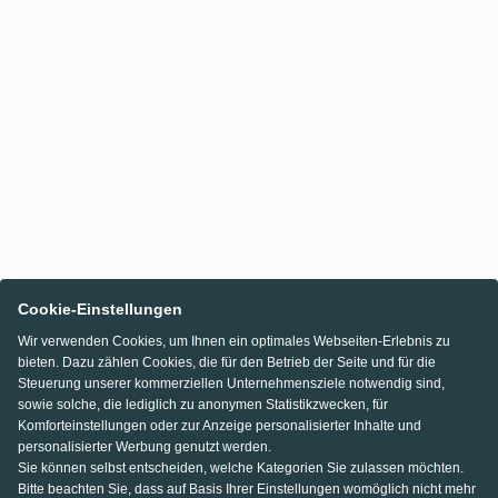
Cookie-Einstellungen
Wir verwenden Cookies, um Ihnen ein optimales Webseiten-Erlebnis zu
bieten. Dazu zählen Cookies, die für den Betrieb der Seite und für die
Steuerung unserer kommerziellen Unternehmensziele notwendig sind,
sowie solche, die lediglich zu anonymen Statistikzwecken, für
Komforteinstellungen oder zur Anzeige personalisierter Inhalte und
personalisierter Werbung genutzt werden.
Sie können selbst entscheiden, welche Kategorien Sie zulassen möchten.
Bitte beachten Sie, dass auf Basis Ihrer Einstellungen womöglich nicht mehr