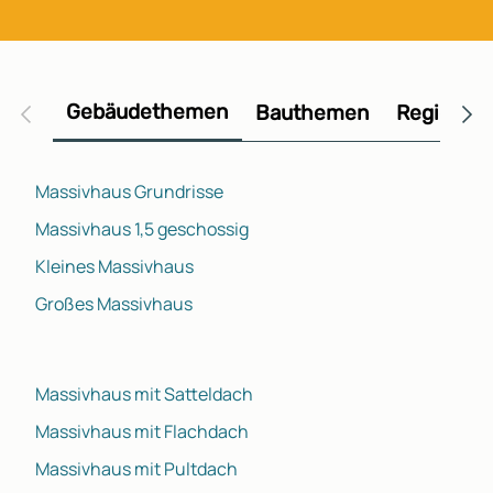
Gebäudethemen
Bauthemen
Regional
Massivhaus Grundrisse
Massivhaus 1,5 geschossig
Kleines Massivhaus
Großes Massivhaus
Massivhaus mit Satteldach
Massivhaus mit Flachdach
Massivhaus mit Pultdach