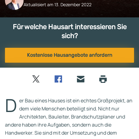
Aktualisiert am 13. Dezember 2022
Für welche Hausart interessieren Sie
sich?
Kostenlose Hausangebote anfordern
Twitter
Facebook
E-
Seite
drucken
mail
D
er Bau eines Hauses ist ein echtes Großprojekt, an
dem viele Menschen beteiligt sind. Nicht nur
Architekten, Bauleiter, Brandschutzplaner und
andere haben ihre Aufgaben, sondern auch die
Handwerker. Sie sind mit der Umsetzung und dem