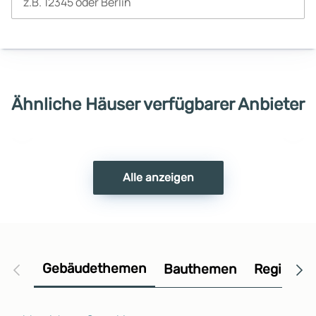
z.B. 12345 oder Berlin
Ähnliche Häuser verfügbarer Anbieter
Vorheriges
Näch
Haus
Haus
Alle anzeigen
Gebäudethemen
Bauthemen
Regional