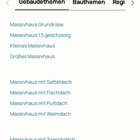
Gebäudethemen
Bauthemen
Regional
Massivhaus Grundrisse
Massivhaus 1,5 geschossig
Kleines Massivhaus
Großes Massivhaus
Massivhaus mit Satteldach
Massivhaus mit Flachdach
Massivhaus mit Pultdach
Massivhaus mit Walmdach
Massivhaus mit Zwerchdach