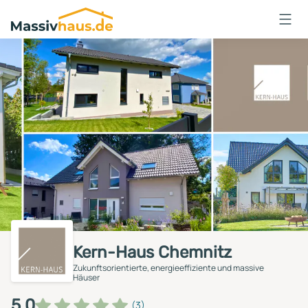
Massivhaus
Logo
Anmelden
Kern-Haus Chemnitz
Zukunftsorientierte, energieeffiziente und massive
Häuser
5,0
(3)