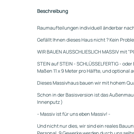
Beschreibung
Raumaufteilungen individuell änderbar na
Gefällt Ihnen dieses Haus nicht ? Kein Probl
WIR BAUEN AUSSCHLIESLICH MASSIV mit "
STEIN auf STEIN - SCHLÜSSELFERTIG - oder 
Maßen 11 x 9 Meter pro Hälfte, und optional a
Dieses Massivhaus bauen wir mit hohem Qua
Schon in der Basisversion ist das Außenmau
Innenputz )
- Massiv ist für uns eben Massiv! -
Und nicht nur dies, wir sind ein reales Ba
Personal. 9 Gewerke werden durch uns selbst