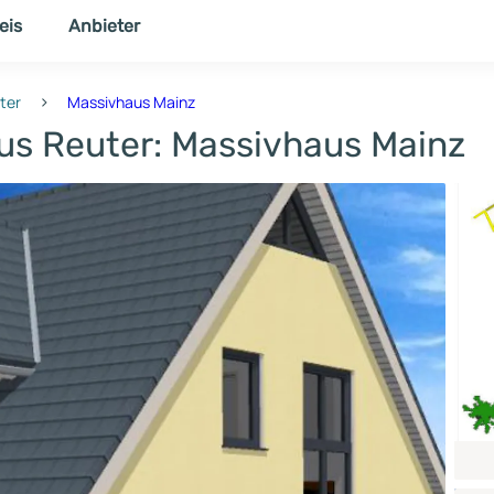
eis
Anbieter
NER
THEMENWELT
›
ter
Massivhaus Mainz
aus Reuter: Massivhaus Mainz