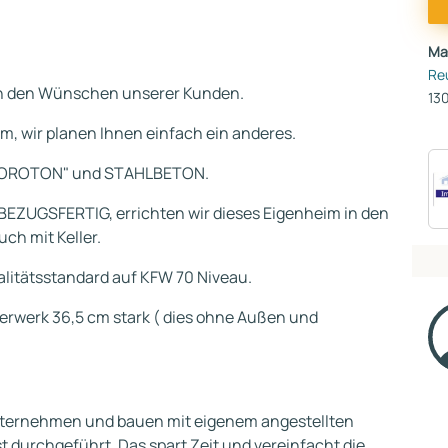
Ma
Re
ch den Wünschen unserer Kunden.
130
em, wir planen Ihnen einfach ein anderes.
POROTON" und STAHLBETON.
BEZUGSFERTIG, errichten wir dieses Eigenheim in den
uch mit Keller.
litätsstandard auf KFW 70 Niveau.
erwerk 36,5 cm stark ( dies ohne Außen und
uunternehmen und bauen mit eigenem angestellten
 durchgeführt. Das spart Zeit und vereinfacht die