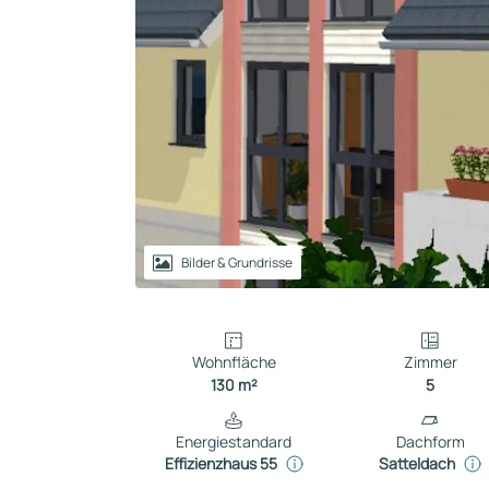
Reihenhaus
Containerhaus
Einliegerwohnung
Bungalow
Bilder & Grundrisse
Wohnfläche
Zimmer
130 m²
5
Energiestandard
Dachform
Effizienzhaus 55
Satteldach