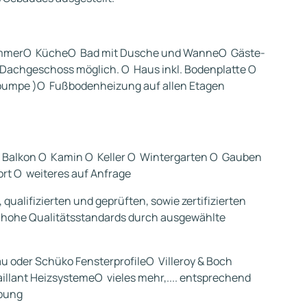
mmerO KücheO Bad mit Dusche und WanneO Gäste-
Dachgeschoss möglich. O Haus inkl. Bodenplatte O
umpe )O Fußbodenheizung auf allen Etagen
er Balkon O Kamin O Keller O Wintergarten O Gauben
rt O weiteres auf Anfrage
ualifizierten und geprüften, sowie zertifizierten
r hohe Qualitätsstandards durch ausgewählte
 oder Schüko FensterprofileO Villeroy & Boch
llant HeizsystemeO vieles mehr,.... entsprechend
bung