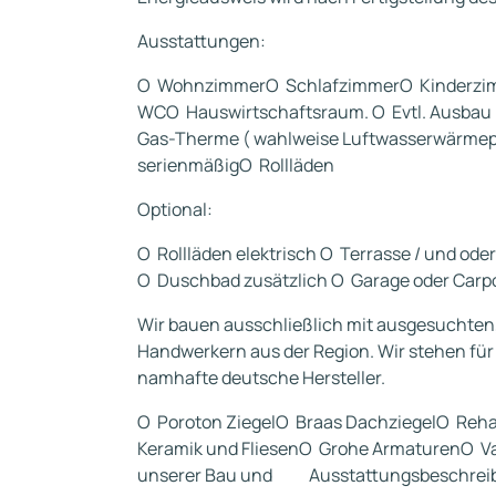
Ausstattungen:
O WohnzimmerO SchlafzimmerO Kinderzi
WCO Hauswirtschaftsraum. O Evtl. Ausbau 
Gas-Therme ( wahlweise Luftwasserwärmep
serienmäßigO Rollläden
Optional:
O Rollläden elektrisch O Terrasse / und od
O Duschbad zusätzlich O Garage oder Carpo
Wir bauen ausschließlich mit ausgesuchten, q
Handwerkern aus der Region. Wir stehen fü
namhafte deutsche Hersteller.
O Poroton ZiegelO Braas DachziegelO Rehau
Keramik und FliesenO Grohe ArmaturenO Vai
unserer Bau und Ausstattungsbeschrei