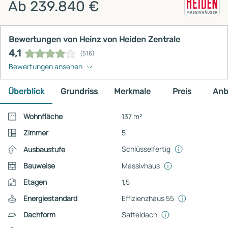
Ab 239.840 €
Bewertungen von Heinz von Heiden Zentrale
4,1
(516)
Bewertungen ansehen
Überblick
Grundriss
Merkmale
Preis
Anb
Wohnfläche
137 m²
Zimmer
5
Schlüsselfertig
Ausbaustufe
Bauweise
Massivhaus
Etagen
1,5
Energiestandard
Effizienzhaus 55
Dachform
Satteldach