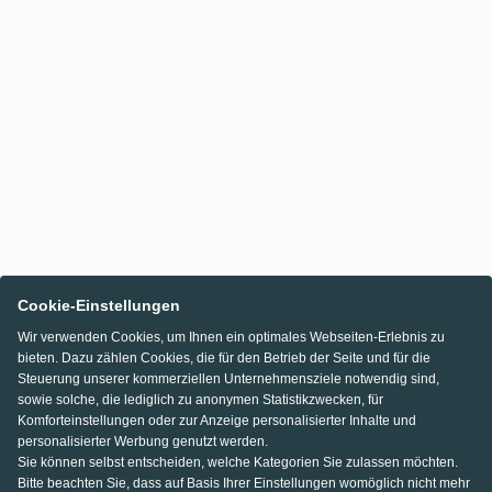
Cookie-Einstellungen
Wir verwenden Cookies, um Ihnen ein optimales Webseiten-Erlebnis zu
bieten. Dazu zählen Cookies, die für den Betrieb der Seite und für die
Steuerung unserer kommerziellen Unternehmensziele notwendig sind,
sowie solche, die lediglich zu anonymen Statistikzwecken, für
Komforteinstellungen oder zur Anzeige personalisierter Inhalte und
personalisierter Werbung genutzt werden.
Sie können selbst entscheiden, welche Kategorien Sie zulassen möchten.
Bitte beachten Sie, dass auf Basis Ihrer Einstellungen womöglich nicht mehr