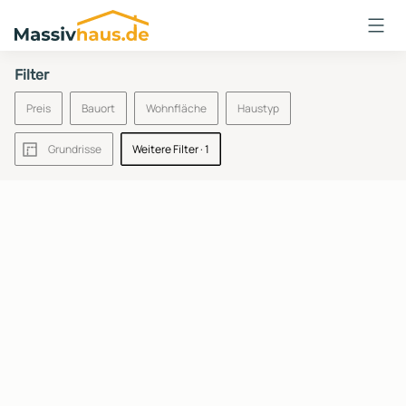
Massivhaus
Logo
Filter
Anmelden
Preis
Bauort
Wohnfläche
Haustyp
Grundrisse
Weitere Filter
· 1